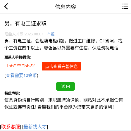
信息内容
男，有电工证求职
阳曲人才网 2026.08.07
举报
男，有电工证，会组装电柜(箱)，做过工厂维修；C1驾照，找
个工资在四千以上，枣强县以外需要有住宿，保险勿扰电话
联系人手机/微信：
156****5622
点击查看完整信息
(
查看需要10金币
)
特此声明：
信息真伪请自行辨别，求职应聘须谨慎，网站对此不承担任何
保证或连带责任! 希望我们的平台能为您带来更多的便利！
[
联系客服
]
[
最新找人才
]