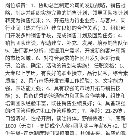
岗位职责：1、协助总监制定公司的发展战略，销售战
略，制定并组织实施完整的销售计划，领导团队将计划
转变为销售结果；2、开拓热力行业业务，与客户、同
行业间（热力行业）建立良好的合作关系；3、组织部
门开发多种销售手段，完成销售计划及回款任务；4、
销售团队建设，帮助建立、补充、发展、培养销售队伍
5、进行客户分析，挖掘用户需求，开发新的客户和新
的市场领域。6、对符合要求的社区开发对象进行调
研、洽谈、确定，活动的策划与实施！ 任职资格：1、
大专以上学历，有良好的职业操守，品行优秀，综合素
质高；2、具有市场开发管理工作经验；3、文字能力
强，表达能力强；4、具有较强的市场开拓与销售技
能；5、具备优秀的沟通能力和团队合作精神，组建和
培训团队经验丰富，既往销售业绩良好；6、具备较强
的时间管理能力和工作管理能力；7、年龄：21-29岁，
口齿清晰、性格开朗，谈吐得体。薪酬待遇：1、底薪
1800（无责）+高提成个人奖+团队奖＝年薪6万+2、提
供午餐+连休制度我们同担磨难，共创未来。诚挚的邀